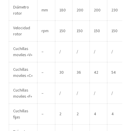
Diámetro
mm
180
200
200
230
rotor
Velocidad
rpm
150
150
150
150
rotor
Cuchillas
–
/
/
/
/
moviles «V»
Cuchillas
–
30
36
42
54
moviles «C»
Cuchillas
–
/
/
/
/
moviles «F»
Cuchillas
–
2
2
4
4
fijas