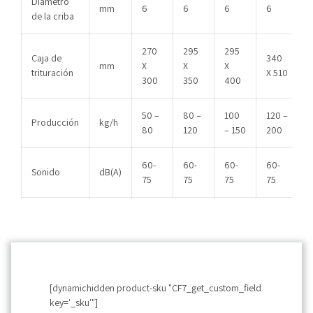
Diámetro
mm
6
6
6
6
de la criba
270
295
295
Caja de
340
mm
X
X
X
trituración
X 510
300
350
400
50 –
80 –
100
120 –
Producción
kg/h
80
120
– 150
200
60-
60-
60-
60-
Sonido
dB(A)
75
75
75
75
[dynamichidden product-sku "CF7_get_custom_field
key='_sku'"]