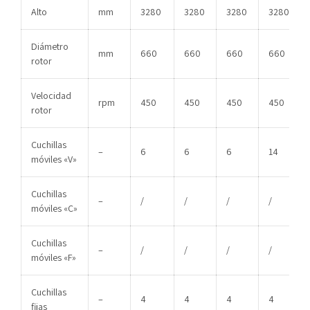
Alto
mm
3280
3280
3280
3280
Diámetro
mm
660
660
660
660
rotor
Velocidad
rpm
450
450
450
450
rotor
Cuchillas
–
6
6
6
14
móviles «V»
Cuchillas
–
/
/
/
/
móviles «C»
Cuchillas
–
/
/
/
/
móviles «F»
Cuchillas
–
4
4
4
4
fijas