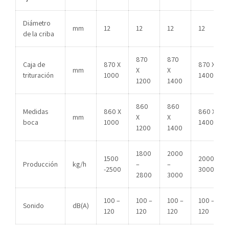
Diámetro
mm
12
12
12
12
de la criba
870
870
Caja de
870 X
870 X
mm
X
X
trituración
1000
1400
1200
1400
860
860
Medidas
860 X
860 X
mm
X
X
boca
1000
1400
1200
1400
1800
2000
1500
2000 –
Producción
kg/h
–
–
-2500
3000
2800
3000
100 –
100 –
100 –
100 –
Sonido
dB(A)
120
120
120
120